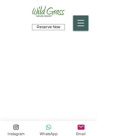
Reserve Now
Courses
Kontaktieren Sie uns für Ihre Buchung
+94-(0)66-493-5577
+94- (0)77- 178-8487
wildgrasslk@gmail.com
Instagram
WhatsApp
Email